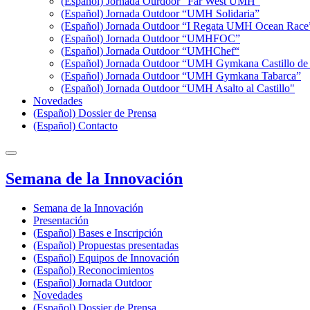
(Español) Jornada Ourdoor "Far West UMH"
(Español) Jornada Outdoor “UMH Solidaria”
(Español) Jornada Outdoor “I Regata UMH Ocean Race
(Español) Jornada Outdoor “UMHFOC”
(Español) Jornada Outdoor “UMHChef“
(Español) Jornada Outdoor “UMH Gymkana Castillo de 
(Español) Jornada Outdoor “UMH Gymkana Tabarca”
(Español) Jornada Outdoor “UMH Asalto al Castillo"
Novedades
(Español) Dossier de Prensa
(Español) Contacto
Semana de la Innovación
Semana de la Innovación
Presentación
(Español) Bases e Inscripción
(Español) Propuestas presentadas
(Español) Equipos de Innovación
(Español) Reconocimientos
(Español) Jornada Outdoor
Novedades
(Español) Dossier de Prensa