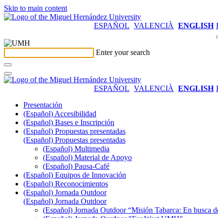
Skip to main content
ESPAÑOL
VALENCIÀ
ENGLISH
Enter your search
ESPAÑOL
VALENCIÀ
ENGLISH
Presentación
(Español) Accesibilidad
(Español) Bases e Inscripción
(Español) Propuestas presentadas
(Español) Propuestas presentadas
(Español) Multimedia
(Español) Material de Apoyo
(Español) Pausa-Café
(Español) Equipos de Innovación
(Español) Reconocimientos
(Español) Jornada Outdoor
(Español) Jornada Outdoor
(Español) Jornada Outdoor “Misión Tabarca: En busca