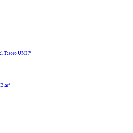
 del Tesoro UMH”
”
Biar”