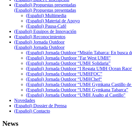
(Español) Propuestas presentadas
(Español) Propuestas presentadas
(Español) Multimedia
(Español) Material de Apoyo
(Español) Pausa-Café
(Español) Equipos de Innovación
(Español) Reconocimientos
(Español) Jornada Outdoor
(Español) Jornada Outdoor
(Español) Jornada Outdoor “Misión Tabarca: En busca
(Español) Jornada Ourdoor "Far West UMH"
(Español) Jornada Outdoor “UMH Solidaria”
(Español) Jornada Outdoor “I Regata UMH Ocean Race
(Español) Jornada Outdoor “UMHFOC”
(Español) Jornada Outdoor “UMHChef“
(Español) Jornada Outdoor “UMH Gymkana Castillo de 
(Español) Jornada Outdoor “UMH Gymkana Tabarca”
(Español) Jornada Outdoor “UMH Asalto al Castillo"
Novedades
(Español) Dossier de Prensa
(Español) Contacto
News